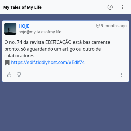
My Tales of My Life
HOJE
9 months ago
hoje@my.talesofmy.life
O no. 74 da revista EDIFICAÇÃO está basicamente
pronto, só aguardando um artigo ou outro de
colaboradores.
https://edif.tiddlyhost.com/#Edif74