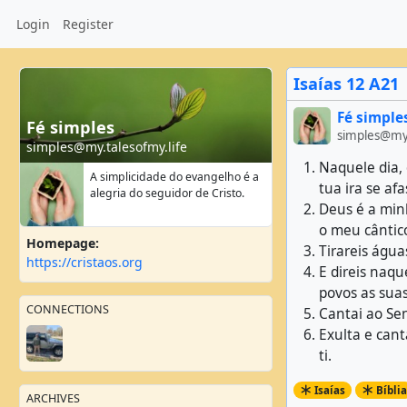
Login
Register
Isaías 12 A21
Fé simple
Fé simples
simples@my.
simples@my.talesofmy.life
Naquele dia, 
A simplicidade do evangelho é a
tua ira se af
alegria do seguidor de Cristo.
Deus é a min
o meu cântico
Homepage:
Tirareis água
https://cristaos.org
E direis naqu
povos as sua
CONNECTIONS
Cantai ao Sen
Exulta e cant
ti.
Isaías
Bíblia
ARCHIVES