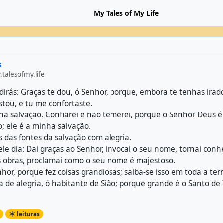
My Tales of My Life
s
talesofmy.life
dirás: Graças te dou, ó Senhor, porque, embora te tenhas irad
astou, e tu me confortaste.
ha salvação. Confiarei e não temerei, porque o Senhor Deus é
; ele é a minha salvação.
s das fontes da salvação com alegria.
ele dia: Dai graças ao Senhor, invocai o seu nome, tornai conh
s obras, proclamai como o seu nome é majestoso.
hor, porque fez coisas grandiosas; saiba-se isso em toda a terr
a de alegria, ó habitante de Sião; porque grande é o Santo de 
leituras