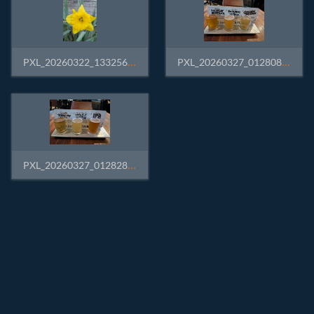
PXL_20260322_133256157.jpg
PXL_20260327_012808297.jpg
PXL_20260327_012828895.jpg