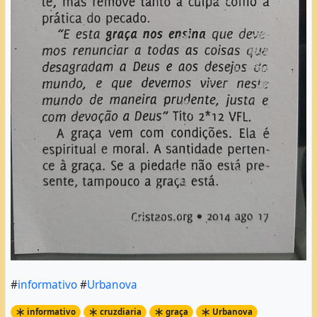
#
informativo
#
Urbanova
informativo
cruzdiaria
graça
Urbanova