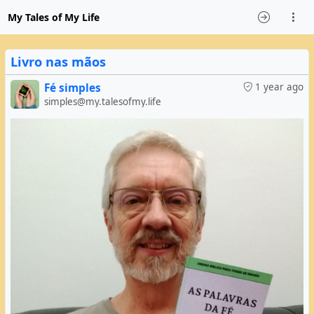
My Tales of My Life
Livro nas mãos
Fé simples
1 year ago
simples@my.talesofmy.life