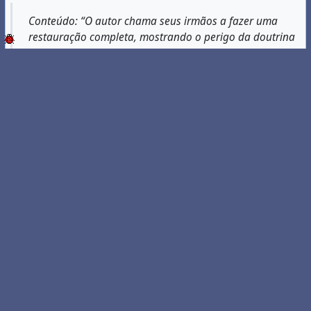
Conteúdo: “O autor chama seus irmãos a fazer uma
restauração completa, mostrando o perigo da doutrina
progressista. Utiliza como base as palavras de Jesus aos
efésios em Apocalipse 2. Não mede palavras ao mesmo
tempo que demonstra amor e preocupação com a igreja
de hoje” (contracapa)....
#
livros
livros
restauração
doutrina
Agora para abril 2026 (a partir do dia 21)
HOJE
3 months ago
hoje@my.talesofmy.life