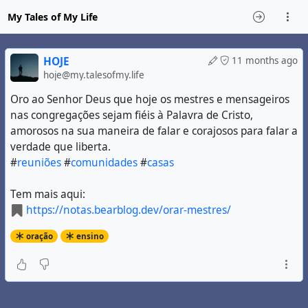
My Tales of My Life
HOJE
11 months ago
hoje@my.talesofmy.life
Oro ao Senhor Deus que hoje os mestres e mensageiros
nas congregações sejam fiéis à Palavra de Cristo,
amorosos na sua maneira de falar e corajosos para falar a
verdade que liberta.
#
reuniões
#
comunidades
#
casas
Tem mais aqui:
https://notas.bearblog.dev/orar-mestres/
oração
ensino