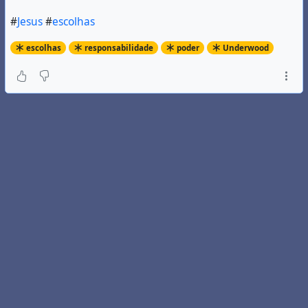
#
Jesus
#
escolhas
escolhas
responsabilidade
poder
Underwood