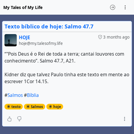
My Tales of My Life
Texto bíblico de hoje: Salmo 47.7
HOJE
3 months ago
hoje@my.talesofmy.life
“"Pois Deus é o Rei de toda a terra; cantai louvores com
conhecimento”. Salmo 47.7, A21.
Kidner diz que talvez Paulo tinha este texto em mente ao
escrever 1Cor 14.15.
#
Salmos
#
Bíblia
texto
Salmos
hoje