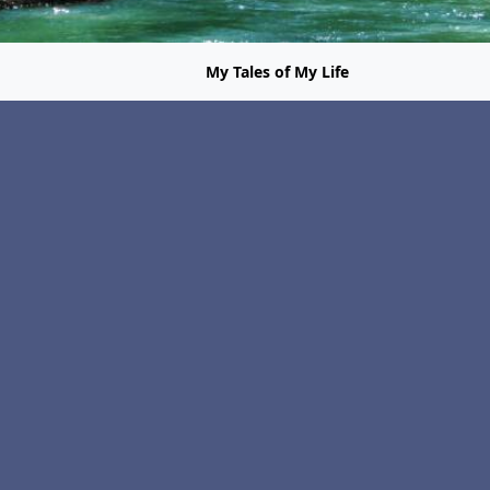
My Tales of My Life
reunião dos homens no 2026-04-25
esofmy.life