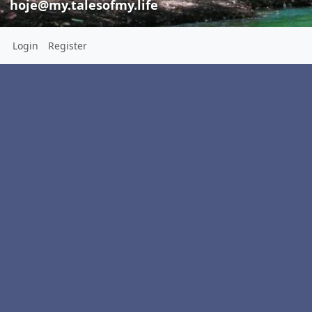
hoje@my.talesofmy.life
Login
Register
Hinos para a 
HOJE
HOJE
hoje@my.tal
hoje@my.talesofmy.life
Pensamentos, princípios,
passagens bíblicas e práticas
piedosas
Location:
SJCampos
SP
Brasil
Homepage:
https://cristaos.org