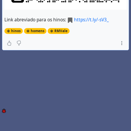
Link abreviado para os hinos:
https://t.ly/-sV3_
hinos
homens
RMVale